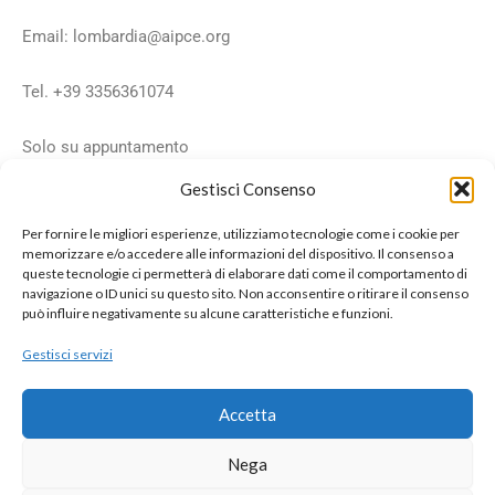
Email: lombardia@aipce.org
Tel. +39 3356361074
Solo su appuntamento
Gestisci Consenso
Per fornire le migliori esperienze, utilizziamo tecnologie come i cookie per
memorizzare e/o accedere alle informazioni del dispositivo. Il consenso a
A.I.P.C.E
queste tecnologie ci permetterà di elaborare dati come il comportamento di
Associazione Italiana professionisti cinofili ed equestri
navigazione o ID unici su questo sito. Non acconsentire o ritirare il consenso
può influire negativamente su alcune caratteristiche e funzioni.
Frazione Prato, 64 - 15060 Cantalupo Ligure (AL)
telefono: 3516572730
Gestisci servizi
email:
segreteria@aipce.org
C.F. e PIVA: 02757090069
Accetta
Lun-Ven:
dalle 9:00 alle 11:00
Nega