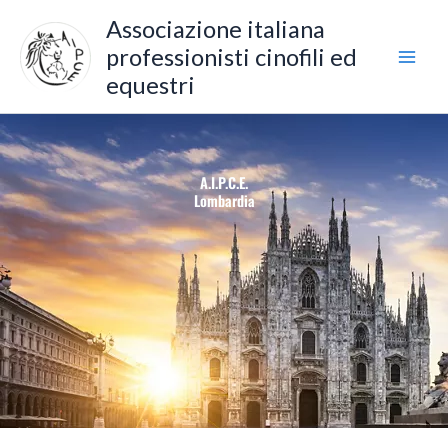
Vai
Associazione italiana
al
professionisti cinofili ed
contenuto
equestri
A.I.P.C.E.
Lombardia